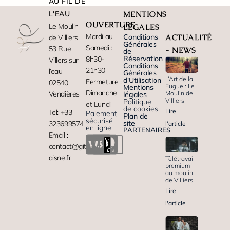
AU FIL DE
L'EAU
MENTIONS
OUVERTURE
Le Moulin
LÉGALES
Mardi au
Conditions
ACTUALITÉ
de Villiers
Générales
Samedi :
53 Rue
- NEWS
de
Réservation
8h30-
Villers sur
Conditions
21h30
l’eau
Générales
L’Art de la
d'Utilisation
Fermeture :
02540
Fugue : Le
Mentions
Dimanche
Moulin de
Vendières
légales
Villiers
Politique
et Lundi
de cookies
Lire
Tel: +33
Paiement
Plan de
sécurisé
site
323699574
l'article
en ligne
PARTENAIRES
Email :
contact@gite-
aisne.fr
Tèlétravail
premium
au moulin
de Villiers
Lire
l'article