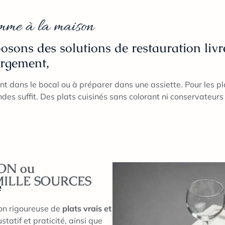
omme à la maison
sons des solutions de restauration livr
ergement,
 dans le bocal ou à préparer dans une assiette. Pour les pl
es suffit. Des plats cuisinés sans colorant ni conservateurs
BON ou
MILLE SOURCES
e
on rigoureuse de
plats vrais et
ustatif et praticité, ainsi que