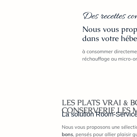
Des recettes c
Nous vous propo
dans votre héb
à consommer directement
réchauffage au micro-ond
LES PLATS VRAI & 
CONSERVERIE LES 
La solution Room-Servic
Nous vous proposons une sélecti
bons
, pensés pour allier plaisir g