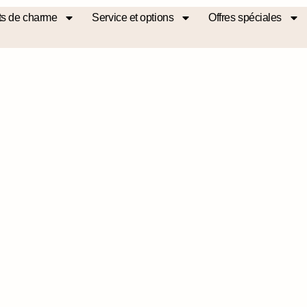
s de charme
Service et options
Offres spéciales