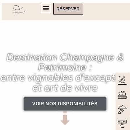
RÉSERVER
Destination Champagne &
Patrimoine :
entre vignobles d'exception
et art de vivre
VOIR NOS DISPONIBILITÉS