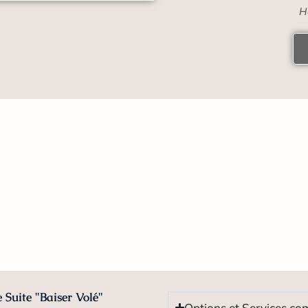
H
e Suite "Baiser Volé"
Options et Services co