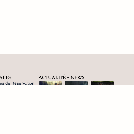
ALES
ACTUALITÉ - NEWS
es de Réservation
s d'Utilisation
s
L’Art de la
Tèlétravail
Offrir
Fugue : Le
premium au
l’exception
Moulin de
moulin de
(Carte
Villiers
Villiers
Cadeau)
Lire l'article
Lire l'article
Lire l'article