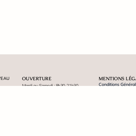
'EAU
OUVERTURE
MENTIONS LÉG
Conditions Général
Mardi au Samedi : 8h30-21h30
Conditions Générale
Fermeture : Dimanche et Lundi
Mentions légales
Politique de cookie
Paiement sécurisé en ligne
Plan de site
PARTENAIRES
.fr