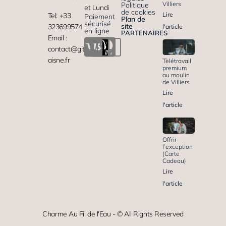
Villiers
Politique
et Lundi
de cookies
Lire
Tel: +33
Paiement
Plan de
sécurisé
site
323699574
l'article
en ligne
PARTENAIRES
Email :
contact@gite-
aisne.fr
Tèlétravail
premium
au moulin
de Villiers
Lire
l'article
Offrir
l’exception
(Carte
Cadeau)
Lire
l'article
Charme Au Fil de l'Eau - © All Rights Reserved