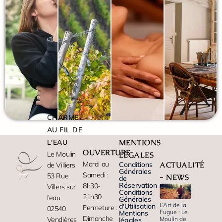
CHARME
AU FIL DE
L'EAU
MENTIONS
OUVERTURE
Le Moulin
LÉGALES
Mardi au
Conditions
ACTUALITÉ
de Villiers
Générales
Samedi :
53 Rue
- NEWS
de
Réservation
8h30-
Villers sur
Conditions
21h30
l’eau
Générales
L’Art de la
d'Utilisation
Fermeture :
02540
Fugue : Le
Mentions
Dimanche
Moulin de
Vendières
légales