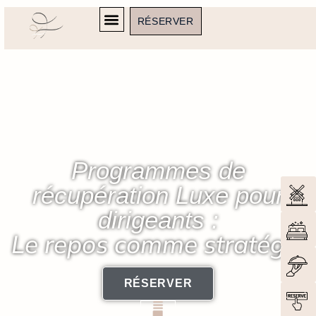
RÉSERVER
Programmes de
récupération Luxe pour
dirigeants :
Le repos comme stratégie
RÉSERVER