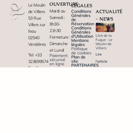
OUVERTURE
Le Moulin
LÉGALES
Mardi au
Conditions
ACTUALITÉ
de Villiers
Générales
Samedi :
53 Rue
- NEWS
de
Réservation
8h30-
Villers sur
Conditions
21h30
l’eau
Générales
L’Art de la
d'Utilisation
Fermeture :
02540
Fugue : Le
Mentions
Dimanche
Moulin de
Vendières
légales
Villiers
Politique
et Lundi
de cookies
Lire
Tel: +33
Paiement
Plan de
sécurisé
site
323699574
l'article
en ligne
PARTENAIRES
Email :
contact@gite-
aisne.fr
Tèlétravail
premium
au moulin
de Villiers
Lire
l'article
Offrir
l’exception