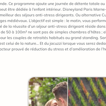
de. Ce programme ajoute une journée de détente totale ou de l
peut être dédiée à l’enfant intérieur. Disneyland Paris Marne
meilleur des séjours anti-stress dirigeants. Ou alternative Cu
lages médiévaux. L’objectif est simple : le matin, vous perfor
lé de la réussite d’un séjour anti-stress dirigeant réside da
s de 50 à 100m² ne sont pas de simples chambres d’hôtes ; el
pour les couples de retraités habitués au grand standing. San
 est celui de la nature… Et du jacuzzi lorsque vous serez de
facteur prouvé de réduction du stress et d’amélioration de l’