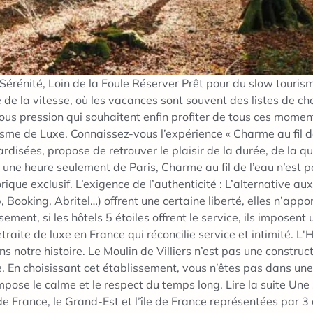
Sérénité, Loin de la Foule Réserver Prêt pour du slow touri
 la vitesse, où les vacances sont souvent des listes de chose
ous pression qui souhaitent enfin profiter de tous ces moments
sme de Luxe. Connaissez-vous l’expérience « Charme au fil de
disées, propose de retrouver le plaisir de la durée, de la qua
une heure seulement de Paris, Charme au fil de l’eau n’est pas 
ique exclusif. L’exigence de l’authenticité : L’alternative au
Booking, Abritel…) offrent une certaine liberté, elles n’apporte
ement, si les hôtels 5 étoiles offrent le service, ils imposen
traite de luxe en France qui réconcilie service et intimité. L'
 notre histoire. Le Moulin de Villiers n’est pas une constructi
ée. En choisissant cet établissement, vous n’êtes pas dans u
 impose le calme et le respect du temps long. Lire la suite U
e France, le Grand-Est et l’île de France représentées par 3 