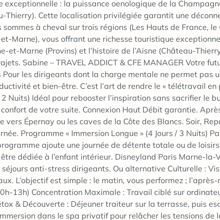
ue exceptionnelle : la puissance oenologique de la Champagn
u-Thierry). Cette localisation privilégiée garantit une déconne
sommes à cheval sur trois régions (Les Hauts de France, le 
-et-Marne), vous offrant une richesse touristique exceptionne
t-Marne (Provins) et l’histoire de l’Aisne (Château-Thierry).
s trajets. Sabine – TRAVEL ADDICT & CFE MANAGER Votre fut
rs​ Pour les dirigeants dont la charge mentale ne permet pas
ctivité et bien-être. C’est l’art de rendre le « télétravail en
 2 Nuits) Idéal pour rebooster l’inspiration sans sacrifier le
e confort de votre suite. Connexion Haut Débit garantie. Ap
e vers Épernay ou les caves de la Côte des Blancs. Soir, Rep
urnée. Programme « Immersion Longue » (4 Jours / 3 Nuits) Parf
ogramme ajoute une journée de détente totale ou de loisirs in
t être dédiée à l’enfant intérieur. Disneyland Paris Marne-la
s séjours anti-stress dirigeants. Ou alternative Culturelle : V
aux. L’objectif est simple : le matin, vous performez ; l’aprè
 (10h-13h) Concentration Maximale : Travail ciblé sur ordinate
ox & Découverte : Déjeuner traiteur sur la terrasse, puis e
immersion dans le spa privatif pour relâcher les tensions de la