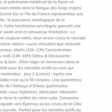
e, le patrimoine médiéval de la Seine-et-
xion totale sans la fatigue des longs trajets.
Grand-Est et l’île de France représentées par
lle : la puissance oenologique de la
 Cette localisation privilégiée garantit une
ur week-end en amoureux Workation : Le
 une coupure nette, nous avons conçu le concept
 pleine nature » aussi stimulant que relaxant.
 business. Matin (10h-13h) Concentration
rès-midi (14h-18H) Détox & Découverte :
os & Soin : Dîner léger et immersion dans le
ait pour les retraités actifs ou ceux qui
attendus : Jour 3 (Loisirs) : Après une
-Vallée n’est qu’à 50 minutes. Une parenthèse
isite de l’Abbaye d’Orbais (patrimoine
s-midi, vous régénérez. Idéal pour rebooster
ur dans le confort de votre suite. Connexion
scapade vers Épernay ou les caves de la Côte
 journée. Parfait pour les retraités actifs ou