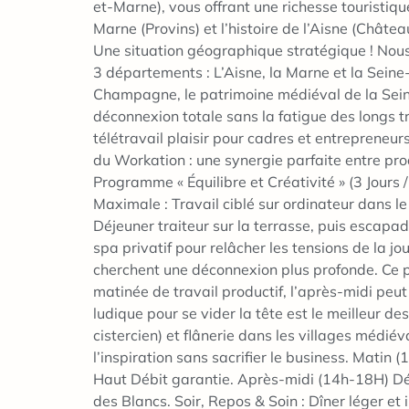
et-Marne), vous offrant une richesse touristiq
Marne (Provins) et l’histoire de l’Aisne (Châtea
Une situation géographique stratégique ! Nous 
3 départements : L’Aisne, la Marne et la Seine
Champagne, le patrimoine médiéval de la Seine-e
déconnexion totale sans la fatigue des long
télétravail plaisir pour cadres et entrepreneu
du Workation : une synergie parfaite entre produ
Programme « Équilibre et Créativité » (3 Jours /
Maximale : Travail ciblé sur ordinateur dans l
Déjeuner traiteur sur la terrasse, puis escapad
spa privatif pour relâcher les tensions de la jo
cherchent une déconnexion plus profonde. Ce pr
matinée de travail productif, l’après-midi peu
ludique pour se vider la tête est le meilleur de
cistercien) et flânerie dans les villages médiév
l’inspiration sans sacrifier le business. Matin
Haut Débit garantie. Après-midi (14h-18H) Dét
des Blancs. Soir, Repos & Soin : Dîner léger et 