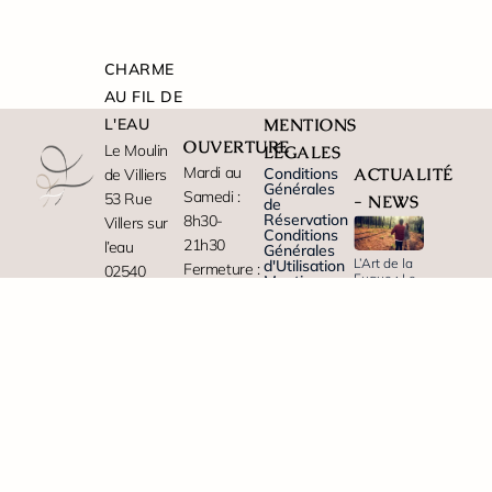
CHARME
AU FIL DE
L'EAU
MENTIONS
OUVERTURE
Le Moulin
LÉGALES
Mardi au
Conditions
ACTUALITÉ
de Villiers
Générales
Samedi :
53 Rue
- NEWS
de
Réservation
8h30-
Villers sur
Conditions
21h30
l’eau
Générales
L’Art de la
d'Utilisation
Fermeture :
02540
Fugue : Le
Mentions
Dimanche
Moulin de
Vendières
légales
Villiers
Politique
et Lundi
de cookies
Lire
Tel: +33
Paiement
Plan de
sécurisé
site
323699574
l'article
en ligne
PARTENAIRES
Email :
contact@gite-
aisne.fr
Tèlétravail
premium
au moulin
de Villiers