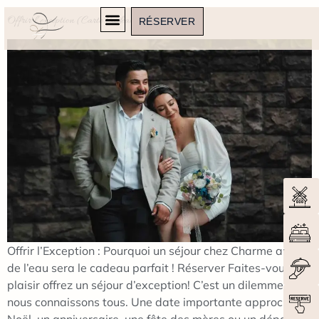
Offrir l’exception (Carte Cadeau)
RÉSERVER
Offrir l’Exception : Pourquoi un séjour chez Charme au fil
de l’eau sera le cadeau parfait ! Réserver Faites-vous
plaisir offrez un séjour d’exception! C’est un dilemme que
nous connaissons tous. Une date importante approche –