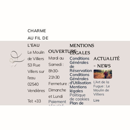
CHARME
AU FIL DE
L'EAU
MENTIONS
OUVERTURE
Le Moulin
LÉGALES
Mardi au
Conditions
ACTUALITÉ
de Villiers
Générales
Samedi :
53 Rue
- NEWS
de
Réservation
8h30-
Villers sur
Conditions
21h30
l’eau
Générales
L’Art de la
d'Utilisation
Fermeture :
02540
Fugue : Le
Mentions
Dimanche
Moulin de
Vendières
légales
Villiers
Politique
et Lundi
de cookies
Lire
Tel: +33
Paiement
Plan de
sécurisé
site
323699574
l'article
en ligne
PARTENAIRES
Email :
contact@gite-
aisne.fr
Tèlétravail