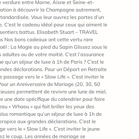
de verdure entre Marne, Aisne et Seine-et-
vitation à découvrir la Champagne autrement,
tandardisée. Vous leur ouvrez les portes d’un
e. C’est le cadeau idéal pour ceux qui aiment le
 sentiers battus. Elisabeth Stuart – TRAVEL
 Nos bons cadeaux ont cette vertu rare
Noël : La Magie au pied du Sapin Glissez sous le
 adultes ou de votre moitié. C’est l’assurance
qu’un séjour de luxe à 1h de Paris ? C’est le
andes déclarations. Pour un Départ en Retraite
e passage vers le « Slow Life ». C’est inviter le
. Pour un Anniversaire de Mariage (20, 30, 50
euses permettent de revivre une lune de miel,
e une date spécifique du calendrier pour faire
eau « Whaou » qui fait briller les yeux des
plus romantique qu’un séjour de luxe à 1h de
 propice aux grandes déclarations. C’est le
e vers le « Slow Life ». C’est inviter le jeune
quez le coup. Les années de mariage se