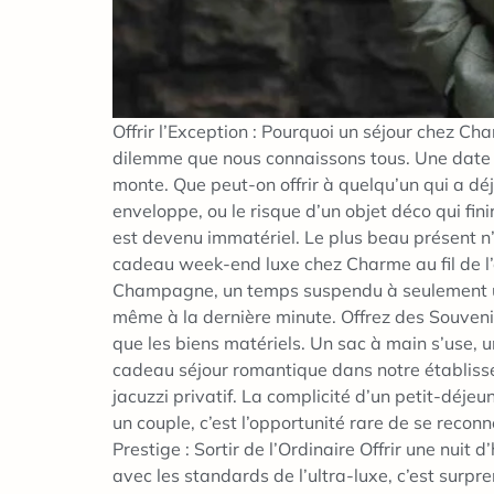
Offrir l’Exception : Pourquoi un séjour chez Cha
dilemme que nous connaissons tous. Une date i
monte. Que peut-on offrir à quelqu’un qui a dé
enveloppe, ou le risque d’un objet déco qui fin
est devenu immatériel. Le plus beau présent n’es
cadeau week-end luxe chez Charme au fil de l’ea
Champagne, un temps suspendu à seulement une
même à la dernière minute. Offrez des Souvenir
que les biens matériels. Un sac à main s’use, 
cadeau séjour romantique dans notre établissem
jacuzzi privatif. La complicité d’un petit-déjeune
un couple, c’est l’opportunité rare de se reconn
Prestige : Sortir de l’Ordinaire Offrir une nuit
avec les standards de l’ultra-luxe, c’est surp