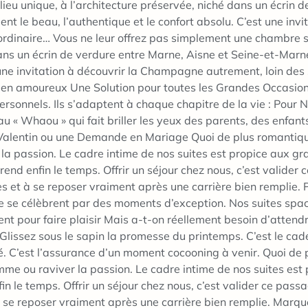
lieu unique, à l’architecture préservée, niché dans un écrin 
ent le beau, l’authentique et le confort absolu. C’est une in
aordinaire… Vous ne leur offrez pas simplement une chambre s
dans un écrin de verdure entre Marne, Aisne et Seine-et-Marn
t une invitation à découvrir la Champagne autrement, loin des
 amoureux Une Solution pour toutes les Grandes Occasions
rsonnels. Ils s’adaptent à chaque chapitre de la vie : Pour 
 « Whaou » qui fait briller les yeux des parents, des enfants
Valentin ou une Demande en Mariage Quoi de plus romantique 
la passion. Le cadre intime de nos suites est propice aux gr
prend enfin le temps. Offrir un séjour chez nous, c’est valider c
gnes et à se reposer vraiment après une carrière bien remplie
 se célèbrent par des moments d’exception. Nos suites spaci
nt pour faire plaisir Mais a-t-on réellement besoin d’attendr
? Glissez sous le sapin la promesse du printemps. C’est le cad
é. C’est l’assurance d’un moment cocooning à venir. Quoi de 
amme ou raviver la passion. Le cadre intime de nos suites est
in le temps. Offrir un séjour chez nous, c’est valider ce passag
et à se reposer vraiment après une carrière bien remplie. Mar