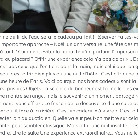
rme au fil de l’eau sera le cadeau parfait ! Réserver Faites-vo
mportante approche – Noël, un anniversaire, une fête des mèr
jà tout ? Comment éviter la banalité d’un parfum, l’imperson
ira au placard ? Offrir une expérience cela n’a pas de prix… D
t pas celui que l’on tient dans la main, mais celui que l’on g
u, c’est offrir bien plus qu’une nuit d’hôtel. C’est offrir un
 heure de Paris. Voici pourquoi nos bons cadeaux sont la r
s, pas des Objets La science du bonheur est formelle : les e
une montre se range, mais le souvenir d’un moment partagé r
ent, vous offrez : Le frisson de la découverte d’une suite 
r au lit face à la rivière. C’est un cadeau « à vivre ». C’est of
ecter loin du quotidien. Quelle valeur peut-on mettre sur cela 
 d’hôtel peut sembler classique. Mais offrir une nuit insolite p
rendre. Lire la suite Une expérience extraordinaire… Vous ne