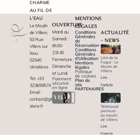
CHARME
AU FIL DE
L'EAU
MENTIONS
OUVERTURE
Le Moulin
LÉGALES
Mardi au
Conditions
ACTUALITÉ
de Villiers
Générales
Samedi :
53 Rue
- NEWS
de
Réservation
8h30-
Villers sur
Conditions
21h30
l’eau
Générales
L’Art de la
d'Utilisation
Fermeture :
02540
Fugue : Le
Mentions
Dimanche
Moulin de
Vendières
légales
Villiers
Politique
et Lundi
de cookies
Lire
Tel: +33
Paiement
Plan de
sécurisé
site
323699574
l'article
en ligne
PARTENAIRES
Email :
contact@gite-
aisne.fr
Tèlétravail
premium
au moulin
de Villiers
Lire
l'article