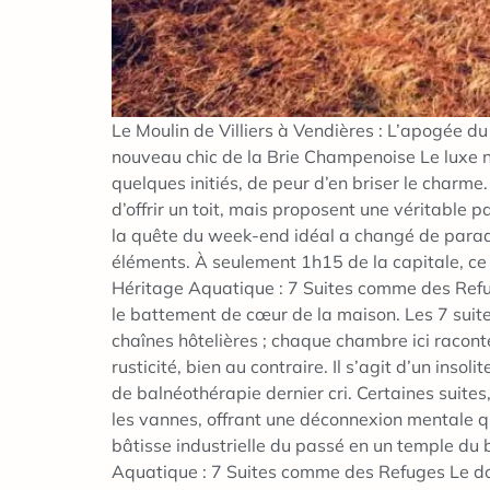
Le Moulin de Villiers à Vendières : L’apogée d
nouveau chic de la Brie Champenoise Le luxe n’es
quelques initiés, de peur d’en briser le charme.
d’offrir un toit, mais proposent une véritable 
la quête du week-end idéal a changé de paradig
éléments. À seulement 1h15 de la capitale, ce
Héritage Aquatique : 7 Suites comme des Refuge
le battement de cœur de la maison. Les 7 suit
chaînes hôtelières ; chaque chambre ici raconte 
rusticité, bien au contraire. Il s’agit d’un i
de balnéothérapie dernier cri. Certaines suites
les vannes, offrant une déconnexion mentale que
bâtisse industrielle du passé en un temple du 
Aquatique : 7 Suites comme des Refuges Le domai