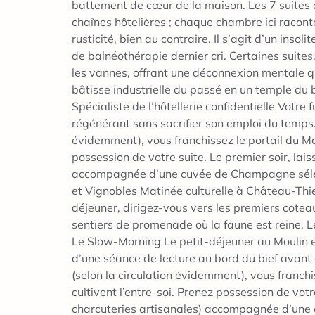
battement de cœur de la maison. Les 7 suites 
chaînes hôtelières ; chaque chambre ici raconte 
rusticité, bien au contraire. Il s’agit d’un i
de balnéothérapie dernier cri. Certaines suites
les vannes, offrant une déconnexion mentale que
bâtisse industrielle du passé en un temple du 
Spécialiste de l’hôtellerie confidentielle Votr
régénérant sans sacrifier son emploi du temps. 
évidemment), vous franchissez le portail du Mou
possession de votre suite. Le premier soir, la
accompagnée d’une cuvée de Champagne sélectio
et Vignobles Matinée culturelle à Château-Thier
déjeuner, dirigez-vous vers les premiers coteau
sentiers de promenade où la faune est reine. Le
Le Slow-Morning Le petit-déjeuner au Moulin est
d’une séance de lecture au bord du bief avant d
(selon la circulation évidemment), vous franchis
cultivent l’entre-soi. Prenez possession de vo
charcuteries artisanales) accompagnée d’une 