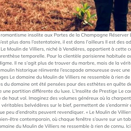
u romantisme insolite aux Portes de la Champagne Réserver L'A
t plus dans l’ostentatoire, il est dans l’ailleurs Il est des a
 Le Moulin de Villiers, niché à Vendières, appartient à cette 
parenthèse temporelle. Pour la clientèle parisienne habituée 
me. Il ne s’agit plus de trouver du marbre, mais de la vérité
 moulin historique réinvente l’escapade amoureuse avec une a
s Le domaine du Moulin de Villiers ne ressemble à rien de con
es du domaine ont été pensées pour des esthètes en quête de 
une partition différente du luxe. L’Insolite de Prestige Le ca
nsolite de haut vol. Imaginez des volumes généreux où la char
, véritables belvédères sur le bief, permettent de s’endormir
 peu d’endroits peuvent revendiquer. « Le Moulin de Villiers
bien-être contemporain, où chaque fenêtre s’ouvre sur un tab
ne du Moulin de Villiers ne ressemble à rien de connu. Ici, l