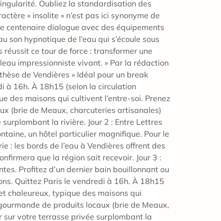
ngularité. Oubliez la standardisation des
ractère « insolite » n’est pas ici synonyme de
pente centenaire dialogue avec des équipements
 au son hypnotique de l’eau qui s’écoule sous
 réussit ce tour de force : transformer une
leau impressionniste vivant. » Par la rédaction
enthèse de Vendières » Idéal pour un break
i à 16h. À 18h15 (selon la circulation
ue des maisons qui cultivent l’entre-soi. Prenez
ux (brie de Meaux, charcuteries artisanales)
rplombant la rivière. Jour 2 : Entre Lettres
taine, un hôtel particulier magnifique. Pour le
ie : les bords de l’eau à Vendières offrent des
firmera que la région sait recevoir. Jour 3 :
ntes. Profitez d’un dernier bain bouillonnant ou
ions. Quittez Paris le vendredi à 16h. À 18h15
l et chaleureux, typique des maisons qui
he gourmande de produits locaux (brie de Meaux,
sur votre terrasse privée surplombant la