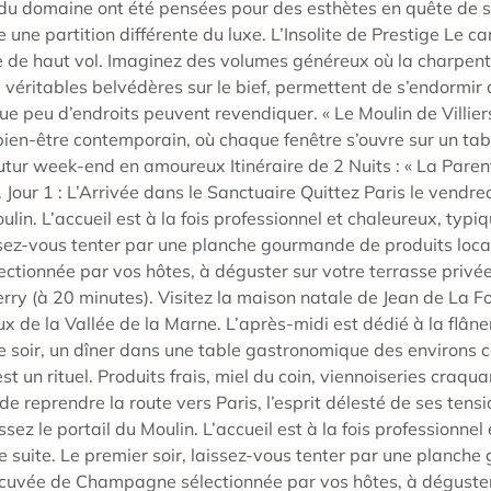
du domaine ont été pensées pour des esthètes en quête de si
une partition différente du luxe. L’Insolite de Prestige Le ca
nsolite de haut vol. Imaginez des volumes généreux où la char
, véritables belvédères sur le bief, permettent de s’endormir
 peu d’endroits peuvent revendiquer. « Le Moulin de Villiers
bien-être contemporain, où chaque fenêtre s’ouvre sur un tab
e futur week-end en amoureux Itinéraire de 2 Nuits : « La Par
Jour 1 : L’Arrivée dans le Sanctuaire Quittez Paris le vendred
lin. L’accueil est à la fois professionnel et chaleureux, typiq
issez-vous tenter par une planche gourmande de produits loca
nnée par vos hôtes, à déguster sur votre terrasse privée su
ry (à 20 minutes). Visitez la maison natale de Jean de La Fon
x de la Vallée de la Marne. L’après-midi est dédié à la flâner
 soir, un dîner dans une table gastronomique des environs con
 un rituel. Produits frais, miel du coin, viennoiseries craqua
e reprendre la route vers Paris, l’esprit délesté de ses tens
sez le portail du Moulin. L’accueil est à la fois professionne
tre suite. Le premier soir, laissez-vous tenter par une planc
cuvée de Champagne sélectionnée par vos hôtes, à déguster 