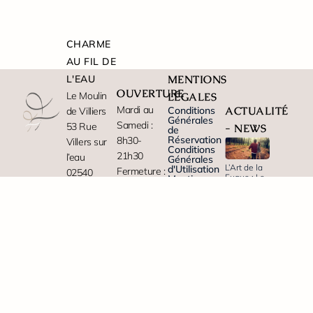
CHARME
AU FIL DE
L'EAU
MENTIONS
OUVERTURE
Le Moulin
LÉGALES
Mardi au
Conditions
ACTUALITÉ
de Villiers
Générales
Samedi :
53 Rue
- NEWS
de
Réservation
8h30-
Villers sur
Conditions
21h30
l’eau
Générales
L’Art de la
d'Utilisation
Fermeture :
02540
Fugue : Le
Mentions
Dimanche
Moulin de
Vendières
légales
Villiers
Politique
et Lundi
de cookies
Lire
Tel: +33
Paiement
Plan de
sécurisé
site
323699574
l'article
en ligne
PARTENAIRES
Email :
contact@gite-
aisne.fr
Tèlétravail
premium
au moulin
de Villiers