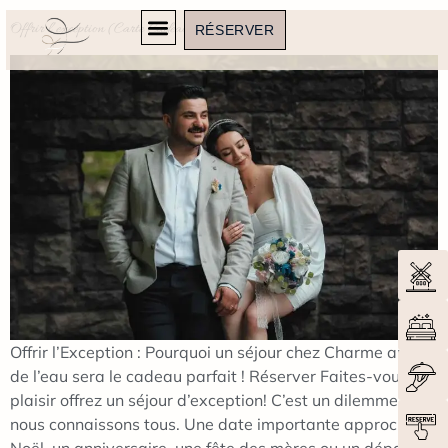
Offrir l’exception (Carte Cadeau)
RÉSERVER
Offrir l’Exception : Pourquoi un séjour chez Charme au fil
de l’eau sera le cadeau parfait ! Réserver Faites-vous
plaisir offrez un séjour d’exception! C’est un dilemme que
nous connaissons tous. Une date importante approche –