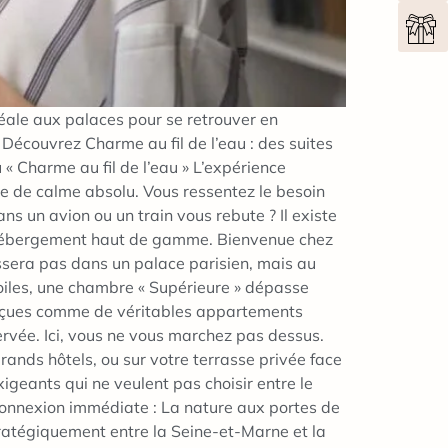
éale aux palaces pour se retrouver en
Découvrez Charme au fil de l’eau : des suites
 Charme au fil de l’eau » L’expérience
se de calme absolu. Vous ressentez le besoin
ns un avion ou un train vous rebute ? Il existe
 l’hébergement haut de gamme. Bienvenue chez
ssera pas dans un palace parisien, mais au
étoiles, une chambre « Supérieure » dépasse
 conçues comme de véritables appartements
servée. Ici, vous ne vous marchez pas dessus.
grands hôtels, ou sur votre terrasse privée face
xigeants qui ne veulent pas choisir entre le
connexion immédiate : La nature aux portes de
tratégiquement entre la Seine-et-Marne et la