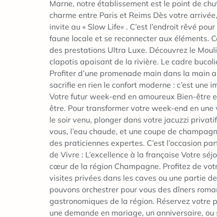
Marne, notre établissement est le point de chut
charme entre Paris et Reims Dès votre arrivée, l
invite au « Slow Life« . C’est l’endroit rêvé po
faune locale et se reconnecter aux éléments. Ce
des prestations Ultra Luxe. Découvrez le Moulin
clapotis apaisant de la rivière. Le cadre bucoliq
Profiter d’une promenade main dans la main au
sacrifie en rien le confort moderne : c’est u
Votre futur week-end en amoureux Bien-être et
être. Pour transformer votre week-end en une vé
le soir venu, plonger dans votre jacuzzi privati
vous, l’eau chaude, et une coupe de champagne
des praticiennes expertes. C’est l’occasion p
de Vivre : L’excellence à la française Votre sé
cœur de la région Champagne. Profitez de vot
visites privées dans les caves ou une partie de
pouvons orchestrer pour vous des dîners romant
gastronomiques de la région. Réservez votre p
une demande en mariage, un anniversaire, ou si