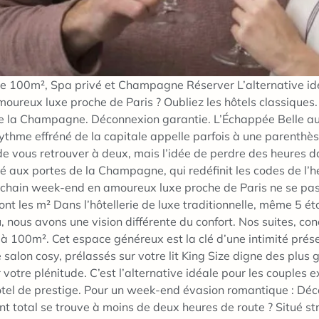
te 100m², Spa privé et Champagne Réserver L’alternative id
reux luxe proche de Paris ? Oubliez les hôtels classiques. 
e la Champagne. Déconnexion garantie. L’Échappée Belle au «
 rythme effréné de la capitale appelle parfois à une parenthè
de vous retrouver à deux, mais l’idée de perdre des heures da
rdé aux portes de la Champagne, qui redéfinit les codes de
prochain week-end en amoureux luxe proche de Paris ne se pa
 sont les m² Dans l’hôtellerie de luxe traditionnelle, même 5 
u, nous avons une vision différente du confort. Nos suites,
0 à 100m². Cet espace généreux est la clé d’une intimité pré
 salon cosy, prélassés sur votre lit King Size digne des plus 
votre plénitude. C’est l’alternative idéale pour les couples e
ôtel de prestige. Pour un week-end évasion romantique : Dé
t total se trouve à moins de deux heures de route ? Situé s