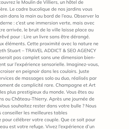
uvrez le Moulin de Villiers, un hôtel de
vière. Le cadre bucolique de nos jardins vous
 main dans la main au bord de l’eau. Observer la
oderne : c’est une immersion verte, mais avec
 arrivée, le bruit de la ville laisse place au
 rêvé pour : Lire un livre sans être dérangé.
ux éléments. Cette proximité avec la nature ne
lisabeth Stuart – TRAVEL ADDICT & SEO AGENCY
 serait pas complet sans une dimension bien-
nt sur l’expérience sensorielle. Imaginez-vous,
croiser en peignoir dans les couloirs. Juste
ervices de massages solo ou duo, réalisés par
 moment de complicité rare. Champagne et Art
rs les plus prestigieux du monde. Vous êtes au
ms ou Château-Thierry. Après une journée de
 Vous souhaitez rester dans votre bulle ? Nous
conseiller les meilleures tables
pour célébrer votre couple. Que ce soit pour
eau est votre refuge. Vivez l’expérience d’un