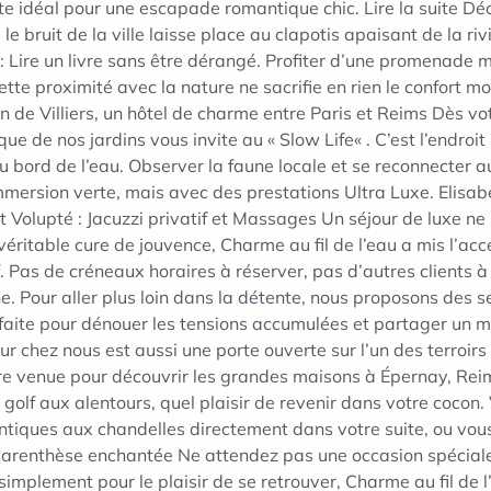
e idéal pour une escapade romantique chic. Lire la suite Déco
e bruit de la ville laisse place au clapotis apaisant de la ri
ur : Lire un livre sans être dérangé. Profiter d’une promenade
tte proximité avec la nature ne sacrifie en rien le confort m
 de Villiers, un hôtel de charme entre Paris et Reims Dès votre
ue de nos jardins vous invite au « Slow Life« . C’est l’endroit
 bord de l’eau. Observer la faune locale et se reconnecter a
ne immersion verte, mais avec des prestations Ultra Luxe. E
 Volupté : Jacuzzi privatif et Massages Un séjour de luxe ne
ritable cure de jouvence, Charme au fil de l’eau a mis l’acce
f. Pas de créneaux horaires à réserver, pas d’autres clients à 
. Pour aller plus loin dans la détente, nous proposons des s
arfaite pour dénouer les tensions accumulées et partager un
jour chez nous est aussi une porte ouverte sur l’un des terroi
re venue pour découvrir les grandes maisons à Épernay, Rei
 golf aux alentours, quel plaisir de revenir dans votre cocon.
iques aux chandelles directement dans votre suite, ou vous 
arenthèse enchantée Ne attendez pas une occasion spéciale 
mplement pour le plaisir de se retrouver, Charme au fil de l’