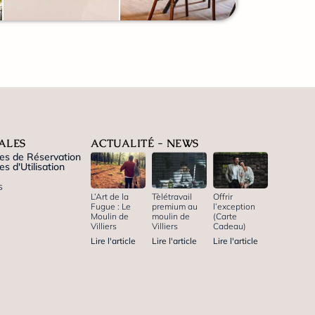
ALES
ACTUALITÉ - NEWS
es de Réservation
s d'Utilisation
s
L’Art de la
Tèlétravail
Offrir
Fugue : Le
premium au
l’exception
Moulin de
moulin de
(Carte
Villiers
Villiers
Cadeau)
Lire l'article
Lire l'article
Lire l'article