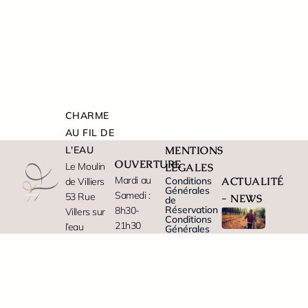
CHARME
AU FIL DE
L'EAU
MENTIONS
OUVERTURE
Le Moulin
LÉGALES
Mardi au
Conditions
ACTUALITÉ
de Villiers
Générales
Samedi :
53 Rue
- NEWS
de
Réservation
8h30-
Villers sur
Conditions
21h30
l’eau
Générales
L’Art de la
d'Utilisation
Fermeture :
02540
Fugue : Le
Mentions
Dimanche
Moulin de
Vendières
légales
Villiers
Politique
et Lundi
de cookies
Lire
Tel: +33
Paiement
Plan de
sécurisé
site
323699574
l'article
en ligne
PARTENAIRES