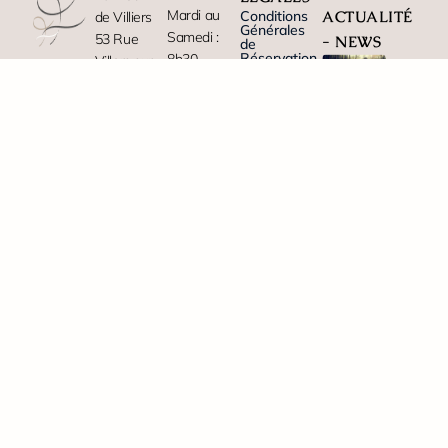
Mardi au
Conditions
ACTUALITÉ
de Villiers
Générales
Samedi :
53 Rue
- NEWS
de
Réservation
8h30-
Villers sur
Conditions
21h30
l’eau
Générales
L’Art de la
d'Utilisation
Fermeture :
02540
Fugue : Le
Mentions
Dimanche
Moulin de
Vendières
légales
Villiers
Politique
et Lundi
de cookies
Lire
Tel: +33
Paiement
Plan de
sécurisé
site
323699574
l'article
en ligne
PARTENAIRES
Email :
contact@gite-
aisne.fr
Tèlétravail
premium
au moulin
de Villiers
Lire
l'article
Offrir
l’exception
(Carte