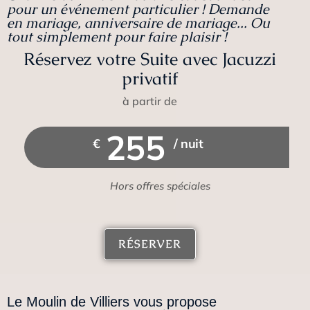
pour un événement particulier ! Demande
Juste Toi & Moi
en mariage, anniversaire de mariage... Ou
tout simplement pour faire plaisir !
Une Suite de 90m2 à partir de
Réservez votre Suite avec Jacuzzi
305€/nuit, Jacuzzi + Hammam,
privatif
terrasse intimiste, cuisine
équipée
à partir de
255
DÉCOUVRIR CETTE
€
/ nuit
SUITE
Hors offres spéciales
RÉSERVER
Le Moulin de Villiers vous propose