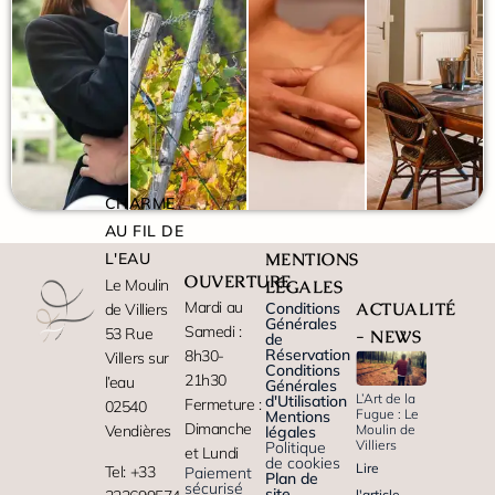
CHARME
AU FIL DE
L'EAU
MENTIONS
OUVERTURE
Le Moulin
LÉGALES
Mardi au
Conditions
ACTUALITÉ
de Villiers
Générales
Samedi :
53 Rue
- NEWS
de
Réservation
8h30-
Villers sur
Conditions
21h30
l’eau
Générales
L’Art de la
d'Utilisation
Fermeture :
02540
Fugue : Le
Mentions
Dimanche
Moulin de
Vendières
légales
Villiers
Politique
et Lundi
de cookies
Lire
Tel: +33
Paiement
Plan de
sécurisé
site
l'article