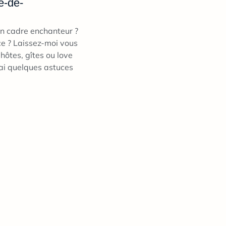
e-de-
un cadre enchanteur ?
ce ? Laissez-moi vous
ôtes, gîtes ou love
rai quelques astuces