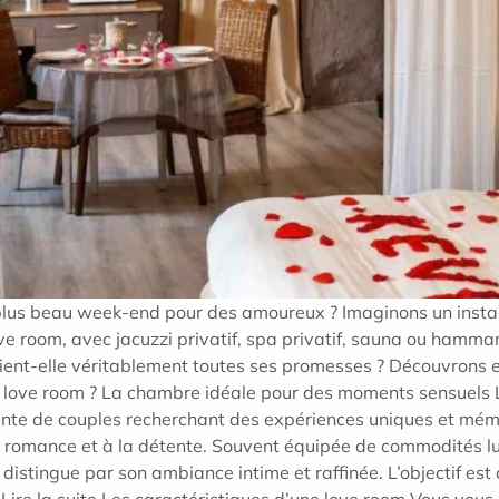
lus beau week-end pour des amoureux ? Imaginons un instant
love room, avec jacuzzi privatif, spa privatif, sauna ou hamma
ient-elle véritablement toutes ses promesses ? Découvrons en
e love room ? La chambre idéale pour des moments sensuels 
te de couples recherchant des expériences uniques et mém
la romance et à la détente. Souvent équipée de commodités lux
istingue par son ambiance intime et raffinée. L’objectif est c