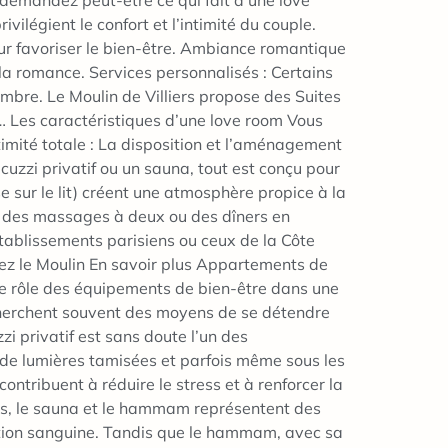
 demandez peut-être ce qui fait d’une love
vilégient le confort et l’intimité du couple.
our favoriser le bien-être. Ambiance romantique
 la romance. Services personnalisés : Certains
re. Le Moulin de Villiers propose des Suites
r… Les caractéristiques d’une love room Vous
timité totale : La disposition et l’aménagement
acuzzi privatif ou un sauna, tout est conçu pour
e sur le lit) créent une atmosphère propice à la
 des massages à deux ou des dîners en
établissements parisiens ou ceux de la Côte
ez le Moulin En savoir plus Appartements de
Le rôle des équipements de bien-être dans une
echerchent souvent des moyens de se détendre
zi privatif est sans doute l’un des
de lumières tamisées et parfois même sous les
ontribuent à réduire le stress et à renforcer la
les, le sauna et le hammam représentent des
lation sanguine. Tandis que le hammam, avec sa