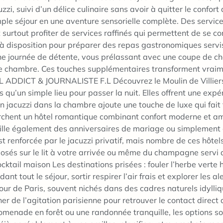
, suivi d’un délice culinaire sans avoir à quitter le confor
ple séjour en une aventure sensorielle complète. Des servi
 surtout profiter de services raffinés qui permettent de se c
 à disposition pour préparer des repas gastronomiques servi
une journée de détente, vous prélassant avec une coupe de ch
otre chambre. Ces touches supplémentaires transforment vrai
L ADDICT & JOURNALISTE F.L Découvrez le Moulin de Villiers 
lus qu’un simple lieu pour passer la nuit. Elles offrent une e
 jacuzzi dans la chambre ajoute une touche de luxe qui fait 
rchent un hôtel romantique combinant confort moderne et a
lle également des anniversaires de mariage ou simplement c
st renforcée par le jacuzzi privatif, mais nombre de ces hôte
sés sur le lit à votre arrivée ou même du champagne servi 
ocktail maison Les destinations prisées : fouler l’herbe verte
t tout le séjour, sortir respirer l’air frais et explorer les al
our de Paris, souvent nichés dans des cadres naturels idylli
er de l’agitation parisienne pour retrouver le contact direc
omenade en forêt ou une randonnée tranquille, les options s