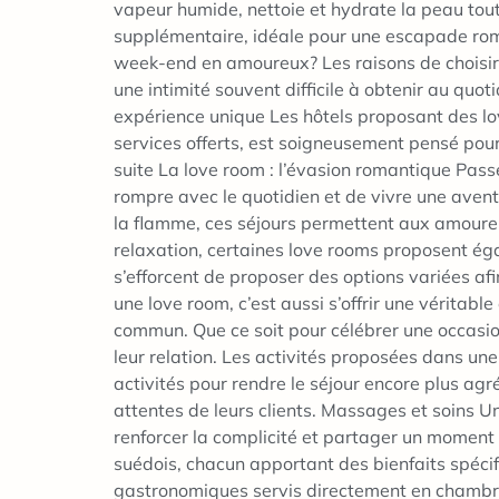
vapeur humide, nettoie et hydrate la peau tou
supplémentaire, idéale pour une escapade roman
week-end en amoureux? Les raisons de choisir
une intimité souvent difficile à obtenir au qu
expérience unique Les hôtels proposant des lov
services offerts, est soigneusement pensé pour 
suite La love room : l’évasion romantique Pass
rompre avec le quotidien et de vivre une aven
la flamme, ces séjours permettent aux amoureu
relaxation, certaines love rooms proposent ég
s’efforcent de proposer des options variées af
une love room, c’est aussi s’offrir une vérita
commun. Que ce soit pour célébrer une occasio
leur relation. Les activités proposées dans u
activités pour rendre le séjour encore plus a
attentes de leurs clients. Massages et soins U
renforcer la complicité et partager un momen
suédois, chacun apportant des bienfaits spécif
gastronomiques servis directement en chambre.