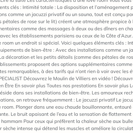
 Lire la suite Les caractéristiques d’une love room Vous vous
nts clés : Intimité totale : La disposition et l’aménagement pri
ons comme un jacuzzi privatif ou un sauna, tout est conçu p
s pétales de rose sur le lit) créent une atmosphère propice à
entaires comme des massages à deux ou des dîners en chamb
ir avec les établissements parisiens ou ceux de la Côte d’Azu
room un endroit si spécial. Voici quelques éléments clés : In
. Équipements de bien-être : Avec des installations comme un j
a décoration et les petits détails (comme des pétales de ros
tablissements proposent des options supplémentaires comme
es remarquables, à des tarifs qui n’ont rien à voir avec les 
IALIST Découvrez le Moulin de Villiers en vidéo ! Découvr
n Être En savoir plus Toutes nos prestations En savoir plus 
réside dans ses installations de bien-être. Les amoureux r
ations, on retrouve fréquemment : Le jacuzzi privatif Le jacuz
e room. Plonger dans une eau chaude bouillonnante, entouré 
nte. Le bruit apaisant de l’eau et la sensation de flottement c
le hammam Pour ceux qui préfèrent la chaleur sèche aux bul
r sèche intense qui détend les muscles et améliore la circu