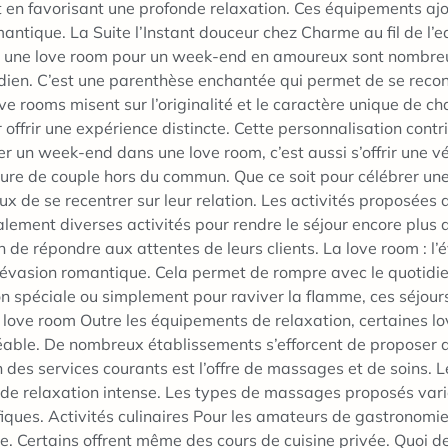
t en favorisant une profonde relaxation. Ces équipements aj
tique. La Suite l’Instant douceur chez Charme au fil de l’e
 une love room pour un week-end en amoureux sont nombreuse
otidien. C’est une parenthèse enchantée qui permet de se reco
e rooms misent sur l’originalité et le caractère unique de ch
offrir une expérience distincte. Cette personnalisation contr
er un week-end dans une love room, c’est aussi s’offrir une 
ture de couple hors du commun. Que ce soit pour célébrer un
x de se recentrer sur leur relation. Les activités proposée
alement diverses activités pour rendre le séjour encore plu
in de répondre aux attentes de leurs clients. La love room :
ble évasion romantique. Cela permet de rompre avec le quotidi
n spéciale ou simplement pour raviver la flamme, ces séjou
ne love room Outre les équipements de relaxation, certaines
gréable. De nombreux établissements s’efforcent de proposer 
n des services courants est l’offre de massages et de soins. 
t de relaxation intense. Les types de massages proposés va
iques. Activités culinaires Pour les amateurs de gastronomie
 Certains offrent même des cours de cuisine privée. Quoi d