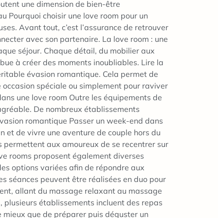
outent une dimension de bien-être
au Pourquoi choisir une love room pour un
s. Avant tout, c’est l’assurance de retrouver
nnecter avec son partenaire. La love room : une
aque séjour. Chaque détail, du mobilier aux
ibue à créer des moments inoubliables. Lire la
véritable évasion romantique. Cela permet de
e occasion spéciale ou simplement pour raviver
s dans une love room Outre les équipements de
s agréable. De nombreux établissements
 l’évasion romantique Passer un week-end dans
en et de vivre une aventure de couple hors du
rs permettent aux amoureux de se recentrer sur
 love rooms proposent également diverses
des options variées afin de répondre aux
Les séances peuvent être réalisées en duo pour
rient, allant du massage relaxant au massage
, plusieurs établissements incluent des repas
e mieux que de préparer puis déguster un