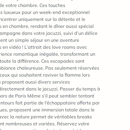
t de votre chambre. Ces touches
ces luxueux pour un week-end exceptionnel
oncentrer uniquement sur la détente et le
s en chambre, rendant le dîner aussi spécial
ampagne dans votre jacuzzi, suivi d’un délice
ment un simple séjour en une aventure
en vidéo ! L’attrait des love rooms avec
xpérience romantique inégalée, transformant un
toute la différence. Ces escapades sont
mbiance chaleureuse. Pas seulement réservées
eux qui souhaitent raviver la flamme lors
ls proposent aussi divers services
directement dans le jacuzzi. Passer du temps à
 hors de Paris Même s’il peut sembler tentant
entours fait partie de l’échappatoire offerte par
ques, proposent une immersion totale dans le
t avec la nature permet de véritables breaks
ont nombreuses et variées. Réservez votre