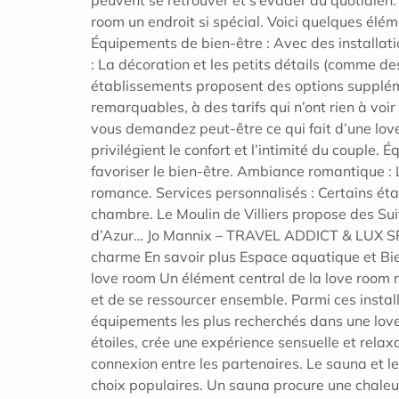
peuvent se retrouver et s’évader du quotidien.
room un endroit si spécial. Voici quelques éléme
Équipements de bien-être : Avec des installati
: La décoration et les petits détails (comme de
établissements proposent des options supplém
remarquables, à des tarifs qui n’ont rien à vo
vous demandez peut-être ce qui fait d’une love 
privilégient le confort et l’intimité du couple
favoriser le bien-être. Ambiance romantique : L
romance. Services personnalisés : Certains é
chambre. Le Moulin de Villiers propose des Suit
d’Azur… Jo Mannix – TRAVEL ADDICT & LUX SPEC
charme En savoir plus Espace aquatique et Bie
love room Un élément central de la love room 
et de se ressourcer ensemble. Parmi ces install
équipements les plus recherchés dans une lov
étoiles, crée une expérience sensuelle et relaxa
connexion entre les partenaires. Le sauna et 
choix populaires. Un sauna procure une chaleu