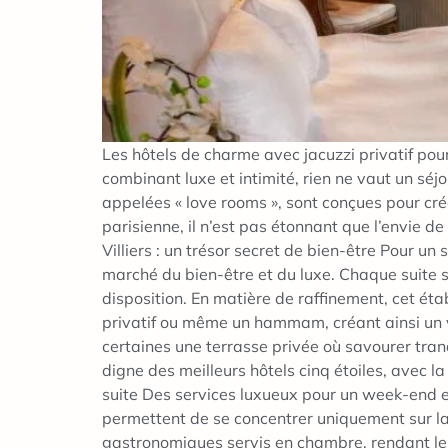
Les hôtels de charme avec jacuzzi privatif po
combinant luxe et intimité, rien ne vaut un sé
appelées « love rooms », sont conçues pour cr
parisienne, il n’est pas étonnant que l’envie 
Villiers : un trésor secret de bien-être Pour un
marché du bien-être et du luxe. Chaque suite s
disposition. En matière de raffinement, cet é
privatif ou même un hammam, créant ainsi un v
certaines une terrasse privée où savourer tranq
digne des meilleurs hôtels cinq étoiles, avec 
suite Des services luxueux pour un week-end ex
permettent de se concentrer uniquement sur la 
gastronomiques servis en chambre, rendant le d