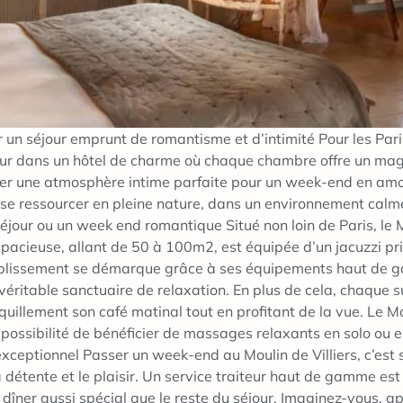
ur un séjour emprunt de romantisme et d’intimité Pour les Pa
jour dans un hôtel de charme où chaque chambre offre un magn
éer une atmosphère intime parfaite pour un week-end en amou
de se ressourcer en pleine nature, dans un environnement calm
 séjour ou un week end romantique Situé non loin de Paris, le M
pacieuse, allant de 50 à 100m2, est équipée d’un jacuzzi pri
tablissement se démarque grâce à ses équipements haut de g
éritable sanctuaire de relaxation. En plus de cela, chaque 
uillement son café matinal tout en profitant de la vue. Le Mou
la possibilité de bénéficier de massages relaxants en solo ou
ceptionnel Passer un week-end au Moulin de Villiers, c’est su
détente et le plaisir. Un service traiteur haut de gamme est
îner aussi spécial que le reste du séjour. Imaginez-vous, a