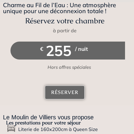
Charme au Fil de l’Eau : Une atmosphère
unique pour une déconnexion totale !
Juste Toi & Moi
Réservez votre chambre
Une Suite de 90m2 à partir de
à partir de
305€/nuit, Jacuzzi + Hammam,
terrasse intimiste, cuisine
255
€
/ nuit
équipée
Hors offres spéciales
DÉCOUVRIR CETTE
SUITE
RÉSERVER
Le Moulin de Villiers vous propose
Les prestations pour votre séjour
Literie de 160x200cm à Queen Size