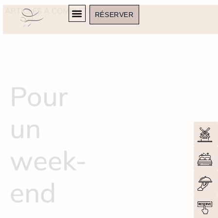
ARTICLES A COMPLETER
RÉSERVER
Pour
un
week-
end