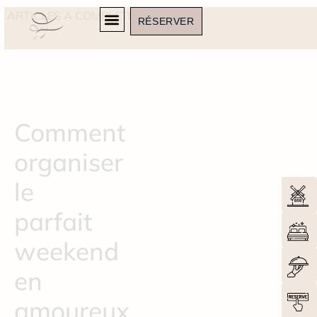
ARTICLES A COMPLETER
RÉSERVER
Comment
organiser
le
parfait
weekend
en
amoureux