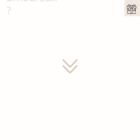
?
La checklist