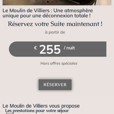
Le Moulin de Villiers : Une atmosphère
unique pour une déconnexion totale !
Juste Toi & Moi
Réservez votre Suite maintenant !
Une Suite de 90m2 à partir de
à partir de
305€/nuit, Jacuzzi + Hammam,
terrasse intimiste, cuisine
255
€
/ nuit
équipée
Hors offres spéciales
DÉCOUVRIR CETTE
SUITE
RÉSERVER
Le Moulin de Villiers vous propose
Les prestations pour votre séjour